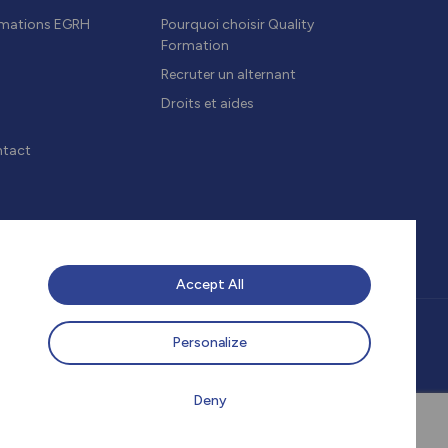
mations EGRH
Pourquoi choisir Quality
Formation
Recruter un alternant
Droits et aides
tact
Accept All
Personalize
Deny