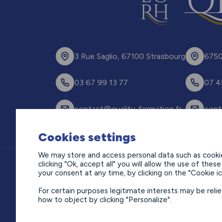
3 Rue Saglio, 67100 Strasbourg
6750
03 67 99 13 77
07 4
contact@quality-formation.fr
cont
Cookies settings
We may store and access personal data such as cookies
clicking "Ok, accept all" you will allow the use of the
your consent at any time, by clicking on the "Cookie ic
Politique de confidentialité
For certain purposes legitimate interests may be reli
Mentions légales
how to object by clicking "Personalize".