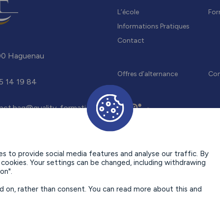
L’école
For
Informations Pratiques
Contact
0 Haguenau
Offres d’alternance
Con
5 14 19 84
act.hag@quality-formation.fr
 to provide social media features and analyse our traffic. By
se cookies. Your settings can be changed, including withdrawing
on".
ed on, rather than consent. You can read more about this and