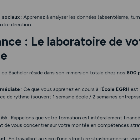
s sociaux
: Apprenez à analyser les données (absentéisme, tur
otre direction.
ance : Le laboratoire de vo
ce
de ce Bachelor réside dans son immersion totale chez nos
600 p
mmédiate
: Ce que vous apprenez en cours à l’
École EGRH
est 
nce de rythme (souvent 1 semaine école / 2 semaines entrepris
rité
: Rappelons que votre formation est intégralement financ
ant de vous concentrer sur votre montée en compétences stra
el
: En travaillant au sein d’une structure strasbourgeoise, vo