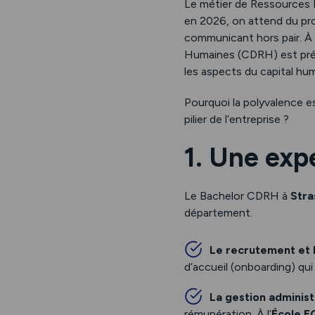
Le métier de Ressources H
en 2026, on attend du prof
communicant hors pair. À
Humaines (CDRH) est préc
les aspects du capital hum
Pourquoi la polyvalence e
pilier de l’entreprise ?
1. Une exp
Le Bachelor CDRH à
Stra
département.
Le recrutement et l
d’accueil (onboarding) qu
La gestion administr
rémunération. À l’
École 