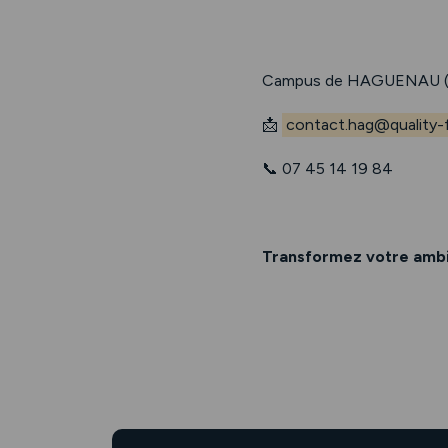
Campus de HAGUENAU (
📩
contact.hag@quality-f
📞 07 45 14 19 84
Transformez votre ambit