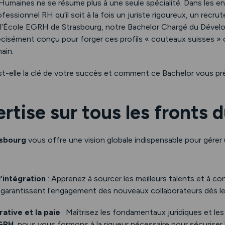
umaines ne se résume plus à une seule spécialité. Dans les en
essionnel RH qu’il soit à la fois un juriste rigoureux, un recrut
 l’École EGRH de Strasbourg, notre Bachelor Chargé du Déve
isément conçu pour forger ces profils « couteaux suisses » c
ain.
st-elle la clé de votre succès et comment ce Bachelor vous pré
ertise sur tous les fronts 
sbourg
vous offre une vision globale indispensable pour gérer
’intégration
: Apprenez à sourcer les meilleurs talents et à c
i garantissent l’engagement des nouveaux collaborateurs dès le 
ative et la paie
: Maîtrisez les fondamentaux juridiques et le
EGRH
, nous vous formons à la rigueur nécessaire pour sécuriser 