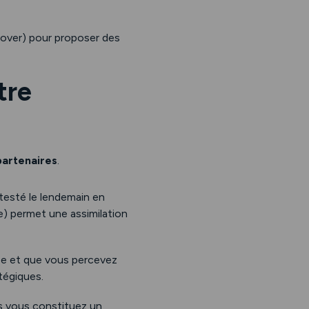
nover) pour proposer des
tre
artenaires
.
testé le lendemain en
e) permet une assimilation
ée et que vous percevez
tégiques.
us vous constituez un