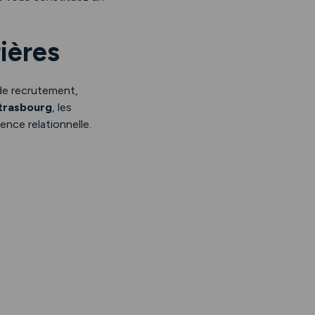
ières
de recrutement,
trasbourg
, les
ence relationnelle.