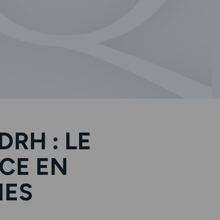
RH : LE
CE EN
NES