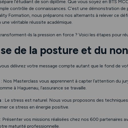
ui sépare l’étudiant de son diplôme. Que vous soyez en BTS MC
imple contrôle de connaissances. C’est une démonstration de 
ity Formation, nous préparons nos alternants à relever ce déf
 une véritable réussite académique.
nsforment-ils la pression en force ? Voici les étapes pour réus
ise de la posture et du no
vous délivrez votre message compte autant que le fond de vot
: Nos Masterclass vous apprennent à capter l’attention du jur
mme à Haguenau, l’assurance se travaille.
s
: Le stress est naturel. Nous vous proposons des techniques 
rmer ce stress en énergie positive.
: Présenter vos missions réalisées chez nos 600 partenaires a
re maturité professionnelle.