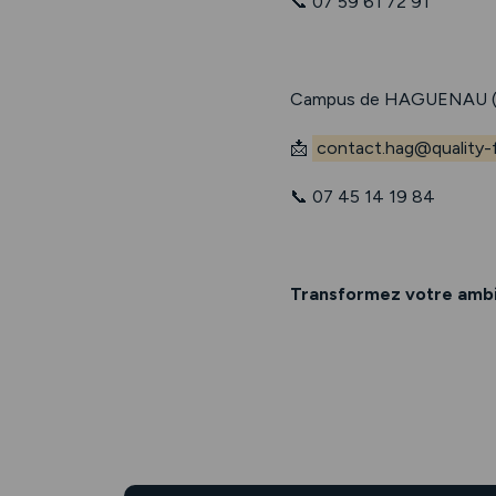
📞 07 59 61 72 91
Campus de HAGUENAU (
📩
contact.hag@quality-f
📞 07 45 14 19 84
Transformez votre ambit