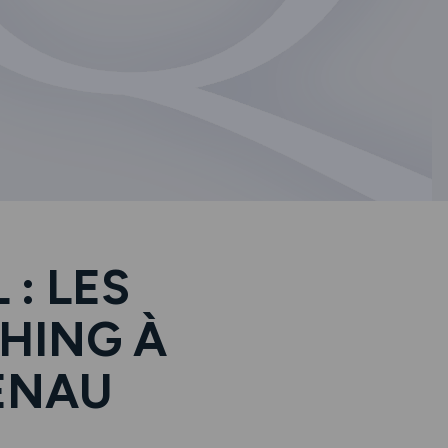
: LES
HING À
ENAU