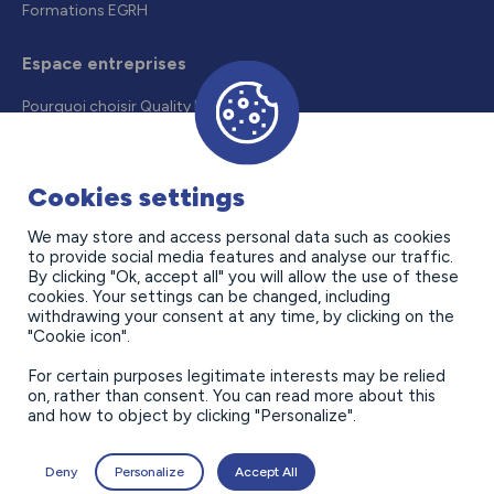
Formations EGRH
Espace entreprises
Pourquoi choisir Quality Formation
Recruter un alternant
Droits et aides
Cookies settings
Offres d’alternance
We may store and access personal data such as cookies
to provide social media features and analyse our traffic.
Contact
By clicking "Ok, accept all" you will allow the use of these
cookies. Your settings can be changed, including
withdrawing your consent at any time, by clicking on the
"Cookie icon".
For certain purposes legitimate interests may be relied
on, rather than consent. You can read more about this
and how to object by clicking "Personalize".
Politique de confidentialité
Mentions légales
Deny
Personalize
Accept All