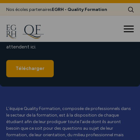
Nos écoles partenaires
EGRH - Quality Formation
TÉLÉCHARGER
LA BROCHURE
Toutes les informations sur votre futur parcours vous
attendent ici.
Télécharger
L’équipe Quality Formation, composée de professionnels dans
le secteur de la formation, est à la disposition de chaque
étudiant afin de leur prodiguer toute l’aide dont ils auront
besoin que ce soit pour des questions au sujet de leur
formation, de leur orientation, du milieu professionnel mais