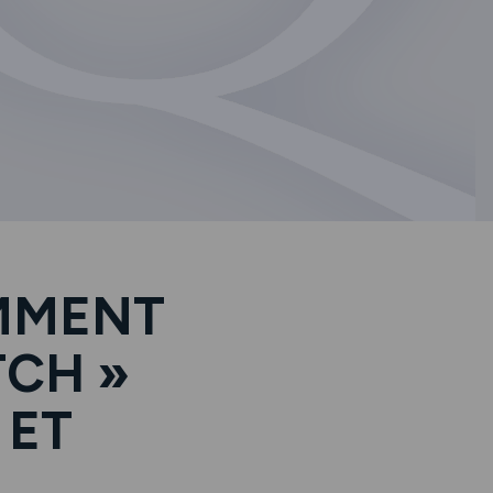
OMMENT
TCH »
 ET