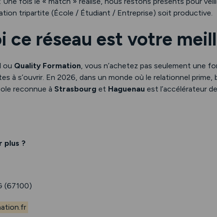
: Une fois le « match » réalisé, nous restons présents pour veill
ation tripartite (École / Étudiant / Entreprise) soit productive.
 ce réseau est votre meille
H
ou
Quality Formation
, vous n’achetez pas seulement une fo
s à s’ouvrir. En 2026, dans un monde où le relationnel prime, b
ole reconnue à
Strasbourg
et
Haguenau
est l’accélérateur de
 plus ?
 (67100)
tion.fr