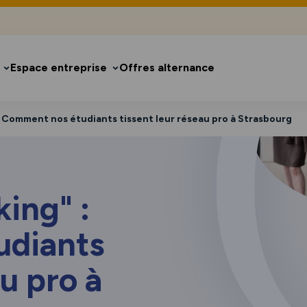
Espace entreprise
Offres alternance
: Comment nos étudiants tissent leur réseau pro à Strasbourg
ing" :
udiants
au pro à