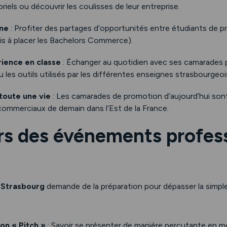
riels ou découvrir les coulisses de leur entreprise.
rne
: Profiter des partages d’opportunités entre étudiants de p
is à placer les Bachelors Commerce).
rience en classe
: Échanger au quotidien avec ses camarades p
les outils utilisés par les différentes enseignes strasbourgeoi
toute une vie
: Les camarades de promotion d’aujourd’hui sont 
ommerciaux de demain dans l’Est de la France.
 lors des événements profes
à
Strasbourg
demande de la préparation pour dépasser la simple
on « Pitch »
: Savoir se présenter de manière percutante en m