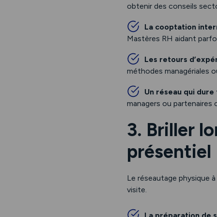
obtenir des conseils secto
La cooptation inte
Mastères RH aidant parfo
Les retours d’expé
méthodes managériales ou 
Un réseau qui dure 
managers ou partenaires c
3. Briller
présentiel
Le réseautage physique 
visite.
La préparation de s