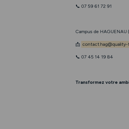
📞 07 59 61 72 91
Campus de HAGUENAU (
📩
contact.hag@quality-f
📞 07 45 14 19 84
Transformez votre ambit