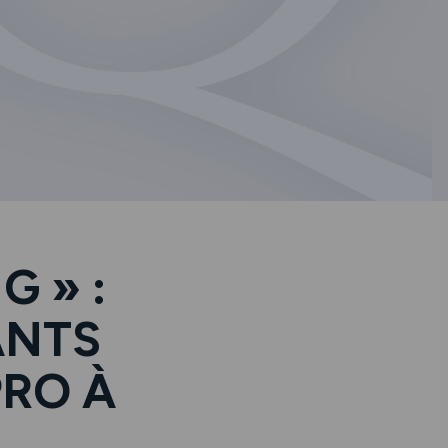
G » :
ANTS
PRO À