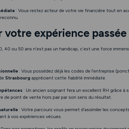
édiate
: Vous restez acteur de votre vie financière tout en a
 reconnu.
er votre expérience passée
0, 40 ou 50 ans n’est pas un handicap, c’est une force immen
ionnelle
: Vous possédez déjà les codes de l’entreprise (ponctua
 de
Strasbourg
apprécient cette fiabilité immédiate.
ompétences
: Un ancien soignant fera un excellent RH grâce à 
re de point de vente hors pair par son sens du résultat.
naturelle
: Votre parcours vous permet d’assimiler les concep
iant à vos expériences vécues.
 Dans nos promotions, les profils en reconversion deviennen