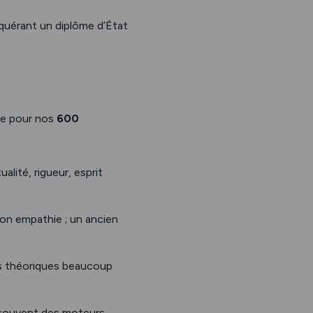
cquérant un diplôme d’État
se pour nos
600
lité, rigueur, esprit
son empathie ; un ancien
ts théoriques beaucoup
t souvent des moteurs