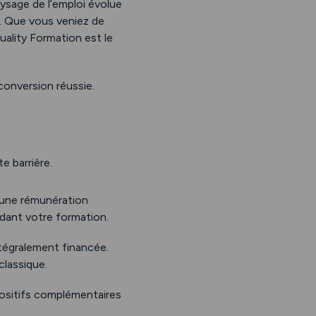
aysage de l’emploi évolue
e. Que vous veniez de
uality Formation est le
econversion réussie.
e barrière.
d’une rémunération
dant votre formation.
tégralement financée.
classique.
positifs complémentaires