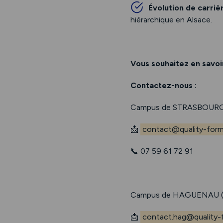
Évolution de carriè
hiérarchique en Alsace.
Vous souhaitez en savoir
Contactez-nous :
Campus de STRASBOURG
📩
contact@quality-forma
📞 07 59 61 72 91
Campus de HAGUENAU (
📩
contact.hag@quality-f