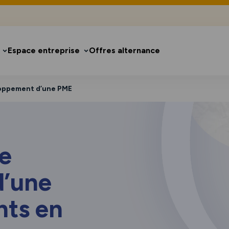
Espace entreprise
Offres alternance
loppement d’une PME
e
d’une
nts en