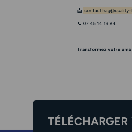
📩
contact.hag@quality-f
📞 07 45 14 19 84
Transformez votre ambit
TÉLÉCHARGER