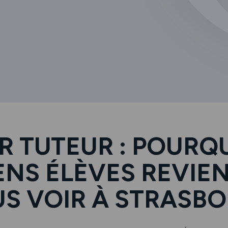
R TUTEUR : POURQ
ENS ÉLÈVES REVIE
S VOIR À STRASB