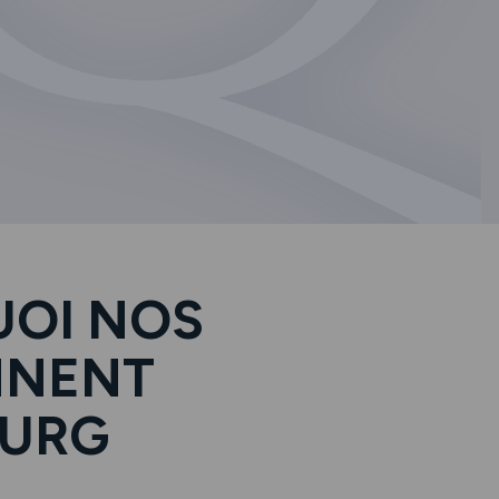
UOI NOS
NNENT
OURG