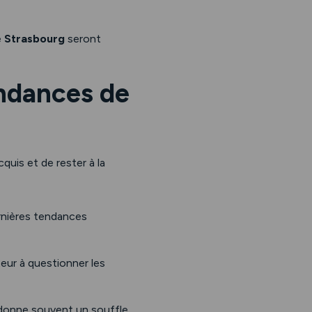
e
Strasbourg
seront
endances de
quis et de rester à la
ernières tendances
teur à questionner les
edonne souvent un souffle