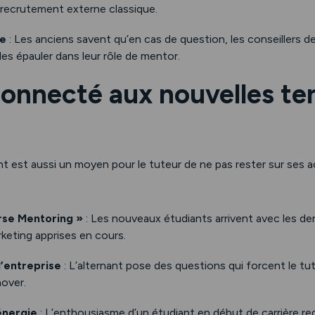
n recrutement externe classique.
le
: Les anciens savent qu’en cas de question, les conseillers d
les épauler dans leur rôle de mentor.
connecté aux nouvelles t
t est aussi un moyen pour le tuteur de ne pas rester sur ses ac
rse Mentoring »
: Les nouveaux étudiants arrivent avec les d
rketing apprises en cours.
l’entreprise
: L’alternant pose des questions qui forcent le tu
nover.
énergie
: L’enthousiasme d’un étudiant en début de carrière r