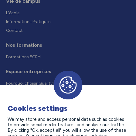
Vie de campus
L’école
Informations Pratiques
Contact
Nos formations
Formations EGRH
Espace entreprises
Pourquoi choisir Quality Formation
Recruter un alternant
Droits et aides
Cookies settings
Offres d’alternance
We may store and access personal data such as cookies
to provide social media features and analyse our traffic.
Contact
By clicking "Ok, accept all" you will allow the use of these
cookies. Your settings can be changed, including